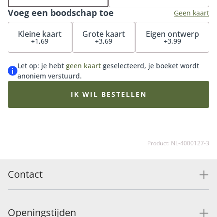
cadeau te doen. Met de Botanical Flowershop
Voeg een boodschap toe
geurstokjes ervaar je namelijk het gevoel van de
Geen kaart
bloemenwinkel bij je thuis. Een frisse en elegante geur
Kleine kaart
Grote kaart
Eigen ontwerp
met een bloemrijke touch die subtiel wordt verspreid.
+1,69
+3,69
+3,99
Wie ga jij verrassen met deze cadeauset?
Let op: je hebt
geen kaart
geselecteerd, je boeket wordt
anoniem verstuurd.
IK WIL BESTELLEN
Product: NL-4000127-3
Contact
Openingstijden