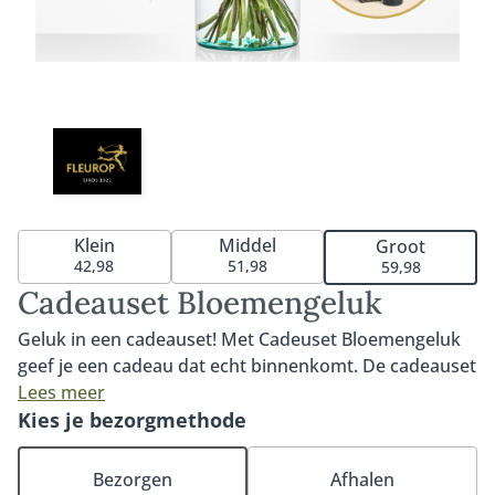
Klein
Middel
Groot
42,98
51,98
59,98
Cadeauset Bloemengeluk
Geluk in een cadeauset! Met Cadeuset Bloemengeluk
geef je een cadeau dat echt binnenkomt. De cadeauset
bestaat uit één van onze populairste boeketten: Mooi
Lees meer
gebaar. Een warm boeket met bloemen in roze en
Kies je bezorgmethode
roodtinten. In combinatie met onze heerlijke
geurstokjes is deze set een absolute favoriet om
Bezorgen
Afhalen