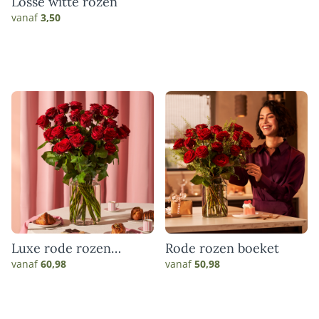
Losse witte rozen
vanaf
3,50
Luxe rode rozen
Rode rozen boeket
boeket
vanaf
60,98
vanaf
50,98